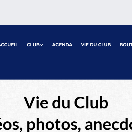
ACCUEIL
CLUB
AGENDA
VIE DU CLUB
BOUT
Vie du Club
éos, photos, anecd